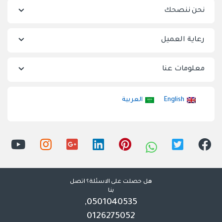
نحن ننصحك
رعاية العميل
معلومات عنا
English
العربية
هل حصلت على الاسئلة؟ اتصل
بنا
0501040535,
0126275052