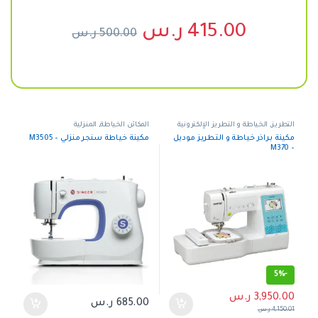
415.00
ر.س
500.00
ر.س
التطريز
,
الخياطة و التطريز الإلكترونية
المكائن الخياطة
,
المنزلية
مكينة براذر خياطة و التطريز موديل
مكينة خياطة سنجر منزلي – M3505
– M370
5%
-
3,950.00
ر.س
685.00
ر.س
4,150.01
ر.س