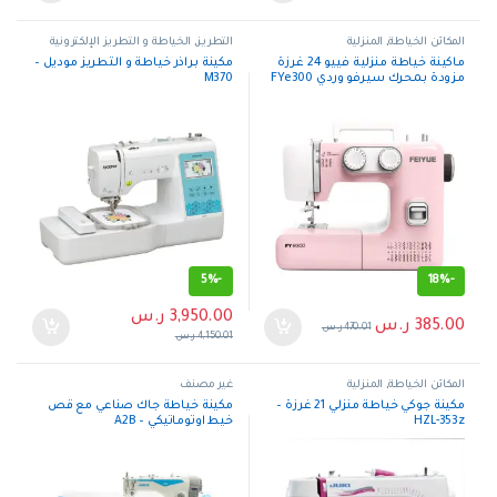
المكائن الخياطة
,
المنزلية
التطريز
,
الخياطة و التطريز الإلكترونية
ماكينة خياطة منزلية فييو 24 غرزة
مكينة براذر خياطة و التطريز موديل –
مزودة بمحرك سيرفو وردي FYe300
M370
5%
-
18%
-
3,950.00
ر.س
385.00
ر.س
470.01
ر.س
4,150.01
ر.س
المكائن الخياطة
,
المنزلية
غير مصنف
مكينة جوكي خياطة منزلي 21 غرزة –
مكينة خياطة جاك صناعي مع قص
HZL-353z
خيط اوتوماتيكي – A2B