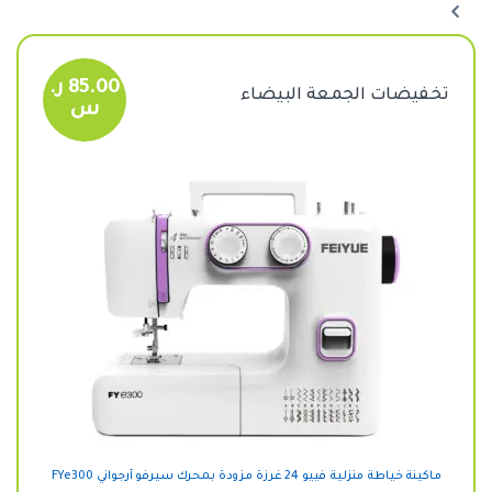
85.00
ر.
تخفيضات الجمعة البيضاء
س
ماكينة خياطة منزلية فييو 24 غرزة مزودة بمحرك سيرفو أرجواني FYe300