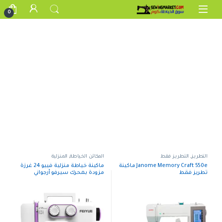
Skip to navigatio
Skip to conten
0
مجانآ
+
التطريز
,
التطريز فقط
المكائن الخياطة
,
المنزلية
Janome Memory Craft 550e ماكينة
ماكينة خياطة منزلية فييو 24 غرزة
تطريز فقط
مزودة بمحرك سيرفو أرجواني
FYe300