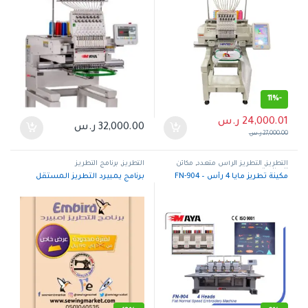
11%
-
24,000.01
ر.س
32,000.00
ر.س
27,000.00
ر.س
التطريز
,
التطريز الرأس متعدد
,
مكائن
التطريز
,
برنامج التطريز
الصناعية
مكينة تطريز مايا 4 رأس – FN-904
برنامج يمبيرد التطريز المستقل