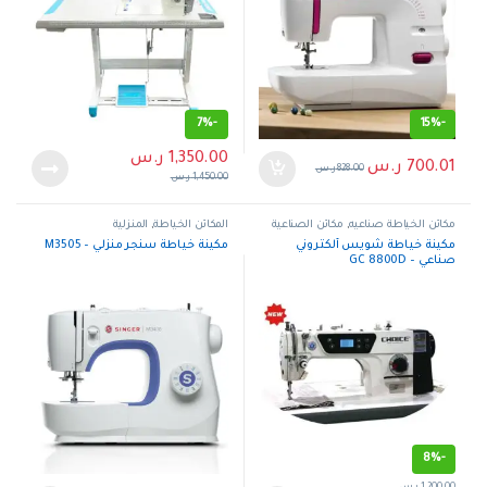
7%
-
15%
-
1,350.00
ر.س
700.01
ر.س
828.00
ر.س
1,450.00
ر.س
مكائن الخياطة صناعيه
,
مكائن الصناعية
المكائن الخياطة
,
المنزلية
مكينة خياطة شويس ألكتروني
مكينة خياطة سنجر منزلي – M3505
صناعي – GC 8800D
8%
-