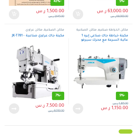
43%
-
9%
-
63,000.00
ر.س
1,500.00
ر.س
69,000.00
ر.س
2,645.00
ر.س
مكائن الخياطة صناعيه
,
مكائن الصناعية
مكائن الصناعية
,
مكائن عراوي
مكينة خياطة جاك صناعي إبره 1
مكينة جاك عراوي صناعية – JK-T781
عالية السرعة مع محرك سيرفو
مدمج – F5
7%
-
9%
-
1,265.00
ر.س
7,500.00
ر.س
1,150.00
ر.س
8,050.00
ر.س